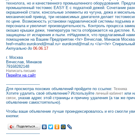
технолога, но и качественного промышленного оборудования. Пред
промышленный тестомес EASY E с подкатной дежей. Сочетание разн
окрашенной стали, консольные элементы из чугуна, дежа и месильны
механический привод, три независимых двигателя делает тестомес
по цене. Возможность установки гидравлической системы подъема и
персонала и увеличит производительность. Контроль процесса заме
окошко крышки дежи, температура теста отображается на дисплее. К
защищены от испарения и пыли. rnНадеемся, что предлагаемый нами
помощником на Вашем Предприятии.<hr> Вячеслав, Минаков Москва
href=mailto:eurokond@mail.ru> eurokond@mail.ru </a><hr> Спиральн
Актуально до
06.06.17
г. Москва
Вячеслав, Минаков
79168282148
Написать письмо
Перейти на сайт
----------------------------
Для просмотра похожих объявлений пройдите по ссылке:
Техника
Хотите удалить своё объявление? Используйте
или н
личный кабинет
, указав адрес этой страницы и причину удаления (а так же при
связи
объявление самостоятельно).
Чтобы ваше объявление лучше проиндексировалось и его смогли ув
кнопки:
Поделиться…
----------------------------