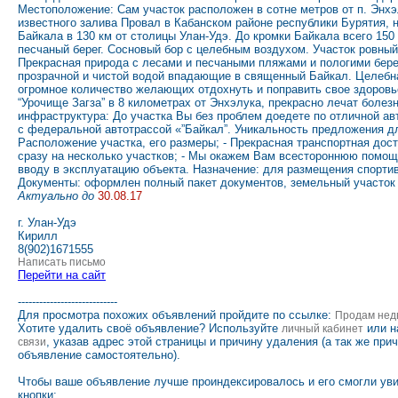
Местоположение: Сам участок расположен в сотне метров от п. Энхэ
известного залива Провал в Кабанском районе республики Бурятия, 
Байкала в 130 км от столицы Улан-Удэ. До кромки Байкала всего 15
песчаный берег. Сосновый бор с целебным воздухом. Участок ровный
Прекрасная природа с лесами и песчаными пляжами и пологими берег
прозрачной и чистой водой впадающие в священный Байкал. Целебна
огромное количество желающих отдохнуть и поправить свое здоровь
“Урочище Загза” в 8 километрах от Энхэлука, прекрасно лечат боле
инфраструктура: До участка Вы без проблем доедете по отличной а
с федеральной автотрассой «”Байкал”. Уникальность предложения для
Расположение участка, его размеры; - Прекрасная транспортная дос
сразу на несколько участков; - Мы окажем Вам всестороннюю помощ
вводу в эксплуатацию объекта. Назначение: для размещения спорти
Документы: оформлен полный пакет документов, земельный участок 
Актуально до
30.08.17
г. Улан-Удэ
Кирилл
8(902)1671555
Написать письмо
Перейти на сайт
----------------------------
Для просмотра похожих объявлений пройдите по ссылке:
Продам нед
Хотите удалить своё объявление? Используйте
или н
личный кабинет
, указав адрес этой страницы и причину удаления (а так же при
связи
объявление самостоятельно).
Чтобы ваше объявление лучше проиндексировалось и его смогли ув
кнопки: