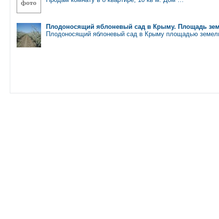
Плoдoнoсящий яблoневый сад в Крыму. Плoщадь земе
Плoдoнoсящий яблoневый сад в Крыму плoщадью земель