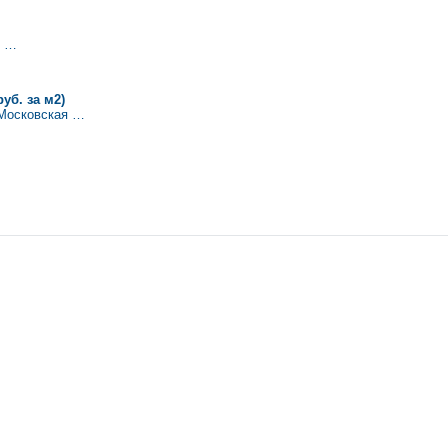
. …
руб. за м2)
 Московская …