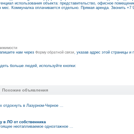
отенциал использования объекта: представительство, офисное помещен
в мес. Коммуналка оплачивается отдельно. Прямая аренда. Звонить +7 9
вижимости
апишите нам через
, указав адрес этой страницы и 
Форму обратной связи
деть больше людей, используйте кнопки:
Похожие объявления
х отдохнуть в Лазурном-Черное …
у в ЛО от собственника
стоящее неотапливаемое одноэтажное …