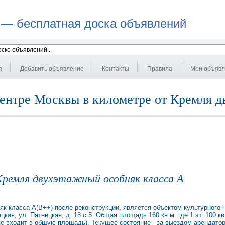
 — бесплатная доска объявлений
я
Добавить объявление
Контакты
Правила
Мои объяв
центре Москвы в километре от Кремля 
Кремля двухэтажный особняк класса А
к класса А(В++) после реконструкции, является объектом культурного н
ая, ул. Пятницкая, д. 18 с.5. Общая площадь 160 кв.м. где 1 эт. 100 кв.
.(не входит в общую площадь). Текущее состояние - за выездом арендат