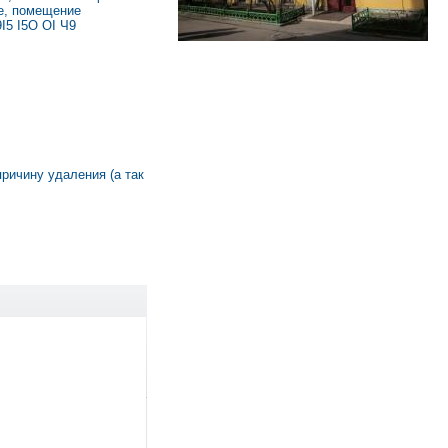
ие, помещение
I5 I5O OI Ч9
причину удаления (а так