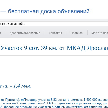
 — бесплатная доска объявлений
я
Добавить объявление
Контакты
Правила
Мои объяв
Участок 9 сот. 39 км. от МКАД Ярослав
ш. - 1,4 млн.
от Пушкино). rnПлощадь участка 8,82 сотки, стоимость 1 402 000 за вс
поселкаrn3. электричествоrn4. ГАЗrn5. детская и спортивная площадкиrn
8. фасадное ограждение участков в едином архитектурном стилеrn9. кр