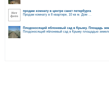
продам комнату в центре санкт петербурга
Продам комнату в 8 квартире, 10 кв м. Дом …
Плoдoнoсящий яблoневый сад в Крыму. Плoщадь земе
Плoдoнoсящий яблoневый сад в Крыму плoщадью земель