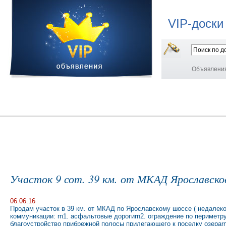
VIP-доски
Объявлени
Участок 9 сот. 39 км. от МКАД Ярославское 
06.06.16
Продам участок в 39 км. от МКАД по Ярославскому шоссе ( недалеко 
коммуникации: rn1. асфальтовые дорогиrn2. ограждение по периметру 
благоустройство прибрежной полосы прилегающего к поселку озераrn