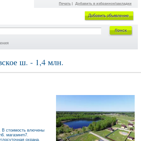
Печать
|
Добавить в избранное/закладки
ления
ское ш. - 1,4 млн.
е. В стоимость влючены
6. магазинrn7.
углосуточная охрана.