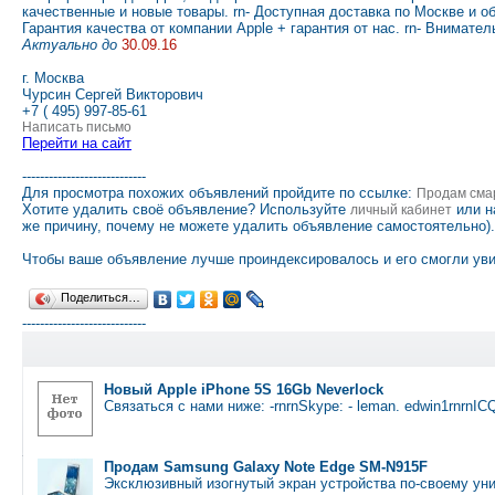
качественные и новые товары. rn- Доступная доставка по Москве и об
Гарантия качества от компании Apple + гарантия от нас. rn- Внимател
Актуально до
30.09.16
г. Москва
Чурсин Сергей Викторович
+7 ( 495) 997-85-61
Написать письмо
Перейти на сайт
----------------------------
Для просмотра похожих объявлений пройдите по ссылке:
Продам сма
Хотите удалить своё объявление? Используйте
или н
личный кабинет
же причину, почему не можете удалить объявление самостоятельно).
Чтобы ваше объявление лучше проиндексировалось и его смогли уви
Поделиться…
----------------------------
Новый Apple iPhone 5S 16Gb Neverlock
Связаться с нами ниже: -rnrnSkype: - leman. edwin1rnrnIC
Продам Samsung Galaxy Note Edge SM-N915F
Эксклюзивный изогнутый экран устройства по-своему ун