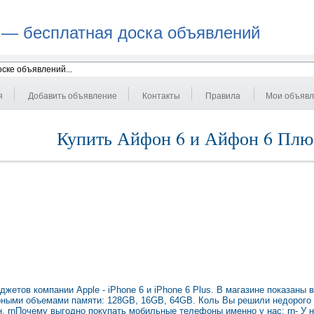
 — бесплатная доска объявлений
я
Добавить объявление
Контакты
Правила
Мои объяв
Купить Айфон 6 и Айфон 6 Плю
жетов компании Apple - iPhone 6 и iPhone 6 Plus. В магазине показаны 
ярными объемами памяти: 128GB, 16GB, 64GB. Коль Вы решили недорого
н. rnПочему выгодно покупать мобильные телефоны именно у нас: rn- У 