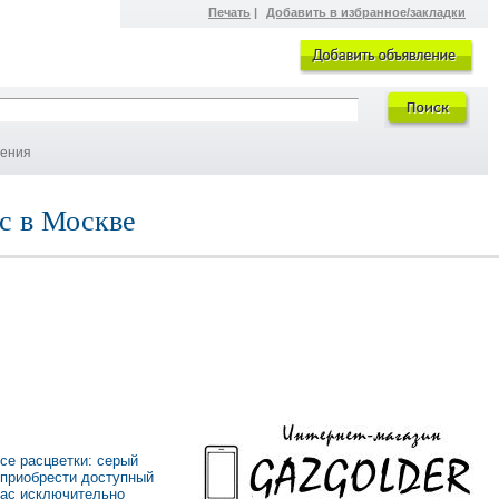
Печать
|
Добавить в избранное/закладки
ления
с в Москве
все расцветки: серый
 приобрести доступный
нас исключительно