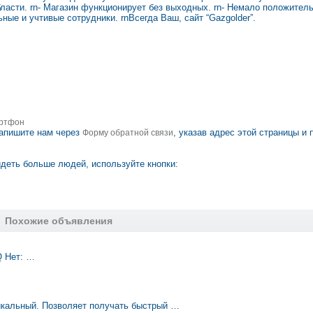
ласти. rn- Магазин функционирует без выходных. rn- Немало положительн
ьные и учтивые сотрудники. rnВсегда Ваш, сайт “Gazgolder”.
ртфон
апишите нам через
, указав адрес этой страницы и 
Форму обратной связи
деть больше людей, используйте кнопки:
Похожие объявления
Q Нет: …
икальный. Позволяет получать быстрый …