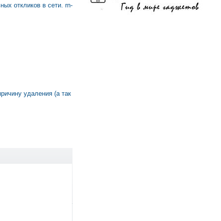
ых откликов в сети. rn-
причину удаления (а так