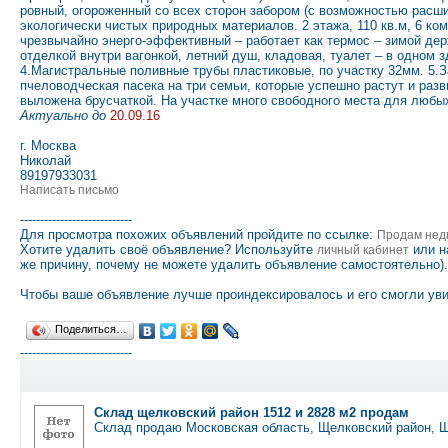
ровный, огороженный со всех сторон забором (с возможностью расшир
экологически чистых природных материалов. 2 этажа, 110 кв.м, 6 ко
чрезвычайно энерго-эффективный – работает как термос – зимой держит
отделкой внутри вагонкой, летний душ, кладовая, туалет – в одном 
4.Магистральные поливные трубы пластиковые, по участку 32мм. 5.З
пчеловодческая пасека на три семьи, которые успешно растут и раз
выложена брусчаткой. На участке много свободного места для любы
Актуально до
20.09.16
г. Москва
Николай
89197933031
Написать письмо
----------------------------
Для просмотра похожих объявлений пройдите по ссылке:
Продам нед
Хотите удалить своё объявление? Используйте
или н
личный кабинет
же причину, почему не можете удалить объявление самостоятельно).
Чтобы ваше объявление лучше проиндексировалось и его смогли уви
Поделиться…
----------------------------
Склад щелковский район 1512 и 2828 м2 продам
Склад продаю Московская область, Щелковский район, 