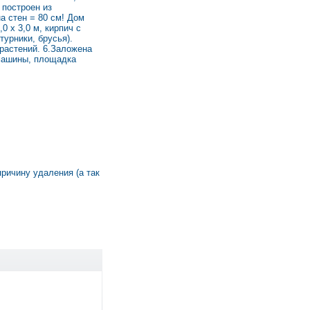
 построен из
а стен = 80 см! Дом
0 х 3,0 м, кирпич с
турники, брусья).
растений. 6.Заложена
 машины, площадка
причину удаления (а так