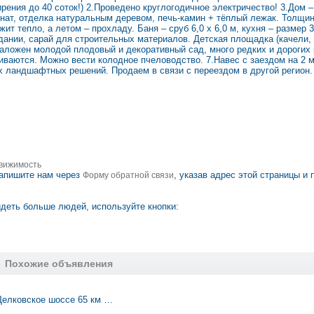
ения до 40 соток!) 2.Проведено круглогодичное электричество! 3.Дом –
мнат, отделка натуральным деревом, печь-камин + тёплый лежак. Толщин
 тепло, а летом – прохладу. Баня – сруб 6,0 х 6,0 м, кухня – размер 3,
здании, сарай для строительных материалов. Детская площадка (качели, 
аложен молодой плодовый и декоративный сад, много редких и дорогих 
виваются. Можно вести колодное пчеловодство. 7.Навес с заездом на 2
х ландшафтных решений. Продаем в связи с переездом в другой регион.
вижимость
апишите нам через
, указав адрес этой страницы и 
Форму обратной связи
деть больше людей, используйте кнопки:
Похожие объявления
Щелковское шоссе 65 км …