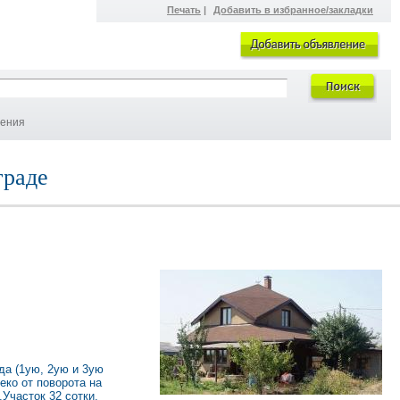
Печать
|
Добавить в избранное/закладки
ления
граде
да (1ую, 2ую и 3ую
еко от поворота на
.Участок 32 сотки,