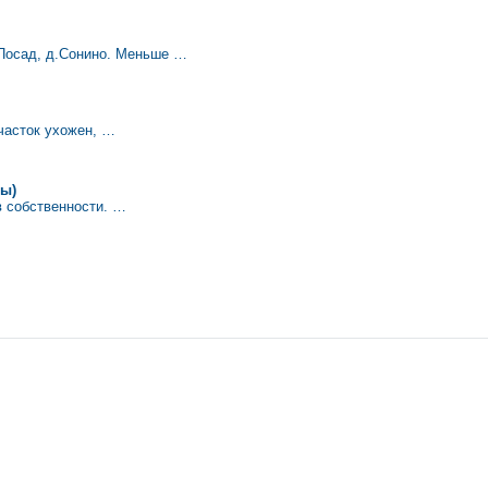
 Посад, д.Сонино. Меньше …
часток ухожен, …
цы)
в собственности. …