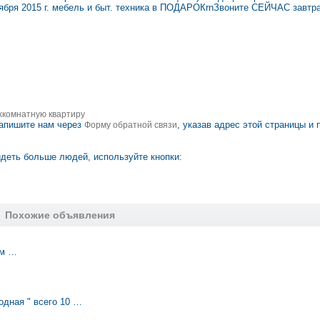
нтября 2015 г. мебель и быт. техника в ПОДАРОКrnЗвоните СЕЙЧАС завт
хкомнатную квартиру
апишите нам через
, указав адрес этой страницы и 
Форму обратной связи
деть больше людей, используйте кнопки:
Похожие объявления
ом …
одная " всего 10 …