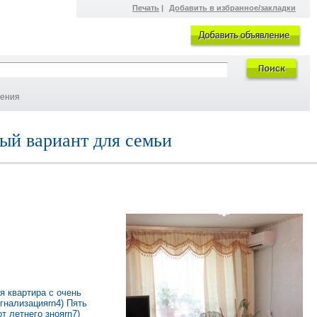
Печать
|
Добавить в избранное/закладки
ления
ый вариант для семьи
 квартира с очень
гнализацияrn4) Пять
т летнего знояrn7)