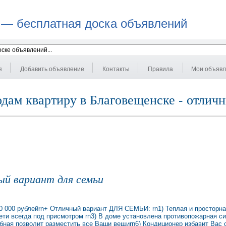
 — бесплатная доска объявлений
я
Добавить объявление
Контакты
Правила
Мои объяв
дам квартиру в Благовещенске - отличн
ый вариант для семьи
00 рублейrn+ Отличный вариант ДЛЯ СЕМЬИ: rn1) Теплая и просторная
ти всегда под присмотром rn3) В доме установлена противопожарная си
ная позволит разместить все Ваши вещиrn6) Кондиционер избавит Вас о