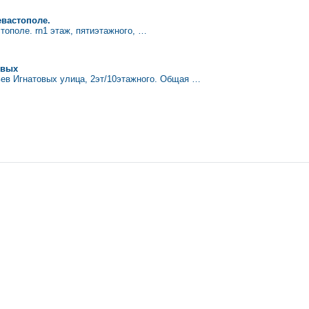
евастополе.
тополе. rn1 этаж, пятиэтажного, …
овых
ьев Игнатовых улица, 2эт/10этажного. Общая …