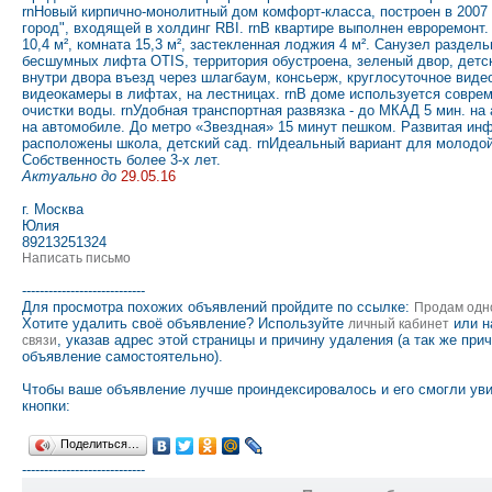
rnНовый кирпично-монолитный дом комфорт-класса, построен в 2007 
город", входящей в холдинг RBI. rnВ квартире выполнен евроремонт
10,4 м², комната 15,3 м², застекленная лоджия 4 м². Санузел раздель
бесшумных лифта OTIS, территория обустроена, зеленый двор, детс
внутри двора въезд через шлагбаум, консьерж, круглосуточное вид
видеокамеры в лифтах, на лестницах. rnВ доме используется совре
очистки воды. rnУдобная транспортная развязка - до MКАД 5 мин. на 
на автомобиле. До метро «Звездная» 15 минут пешком. Развитая ин
расположены школа, детский сад. rnИдеальный вариант для молодо
Собственность более 3-х лет.
Актуально до
29.05.16
г. Москва
Юлия
89213251324
Написать письмо
----------------------------
Для просмотра похожих объявлений пройдите по ссылке:
Продам одн
Хотите удалить своё объявление? Используйте
или н
личный кабинет
, указав адрес этой страницы и причину удаления (а так же при
связи
объявление самостоятельно).
Чтобы ваше объявление лучше проиндексировалось и его смогли ув
кнопки:
Поделиться…
----------------------------