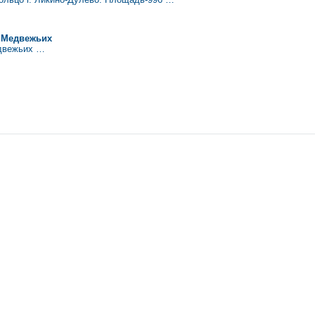
в Медвежьих
едвежьих …