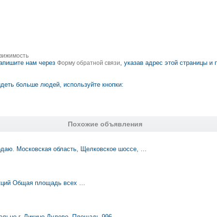
вижимость
апишите нам через
, указав адрес этой страницы и
Форму обратной связи
деть больше людей, используйте кнопки:
Похожие объявления
даю. Московская область, Щелковское шоссе, …
укций Общая площадь всех …
ольцо г. Ликино-Дулево. Площадь-996 …