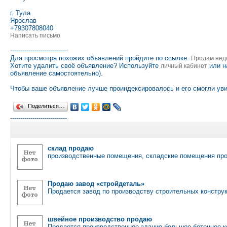
г. Тула
Ярослав
+79307808040
Написать письмо
----------------------------
Для просмотра похожих объявлений пройдите по ссылке:
Продам нед
Хотите удалить своё объявление? Используйте
или н
личный кабинет
объявление самостоятельно).
Чтобы ваше объявление лучше проиндексировалось и его смогли уви
Поделиться…
----------------------------
склад продаю
производственные помещения, складские помещения про
Продаю завод «стройдеталь»
Продается завод по производству строительных констр
швейное производство продаю
Продается производственное здание большое бетонное к