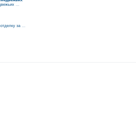
едвежьих …
 отделку за …