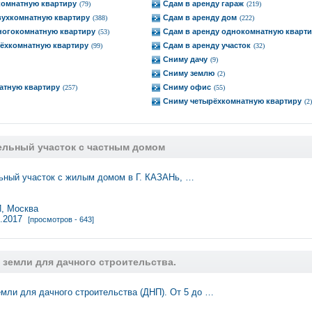
комнатную квартиру
Сдам в аренду гараж
(79)
(219)
вухкомнатную квартиру
Сдам в аренду дом
(388)
(222)
ногокомнатную квартиру
Сдам в аренду однокомнатную кварт
(53)
рёхкомнатную квартиру
Сдам в аренду участок
(99)
(32)
Сниму дачу
(9)
Сниму землю
(2)
атную квартиру
Сниму офис
(257)
(55)
Сниму четырёхкомнатную квартиру
(2)
ельный участок с частным домом
ьный участок с жилым домом в Г. КАЗАНь, …
 Москва
0.2017
[просмотров - 643]
 земли для дачного строительства.
мли для дачного строительства (ДНП). От 5 до …