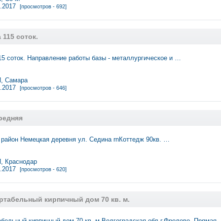
9.2017
[просмотров - 692]
 115 соток.
15 соток. Направление работы базы - металлургическое и …
, Самара
8.2017
[просмотров - 646]
редняя
район Немецкая деревня ул. Седина rnКоттедж 90кв. …
 Краснодар
9.2017
[просмотров - 620]
табельный кирпичный дом 70 кв. м.
ельный кирпичный дом 70 кв. м Волгоградская обл.г.Фролово .Прямая