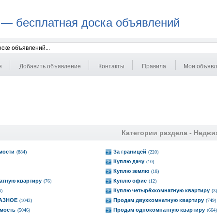
 — бесплатная доска объявлений
я
Добавить объявление
Контакты
Правила
Мои объяв
Категории раздела -
Недви
мости
За границей
(884)
(220)
Куплю дачу
(10)
Куплю землю
(18)
атную квартиру
Куплю офис
(76)
(12)
Куплю четырёхкомнатную квартиру
6)
(3)
РАЗНОЕ
Продам двухкомнатную квартиру
(1042)
(749)
мость
Продам однокомнатную квартиру
(5046)
(664)