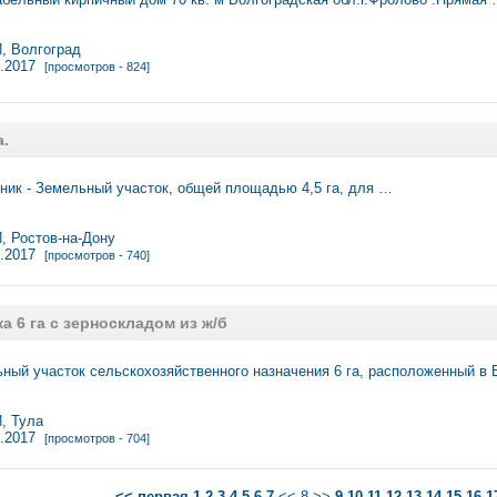
 Волгоград
8.2017
[просмотров - 824]
а.
ник - Земельный участок, общей площадью 4,5 га, для …
 Ростов-на-Дону
8.2017
[просмотров - 740]
а 6 га с зерноскладом из ж/б
ный участок сельскохозяйственного назначения 6 га, расположенный в
 Тула
8.2017
[просмотров - 704]
<< первая
1
2
3
4
5
6
7
<< 8 >>
9
10
11
12
13
14
15
16
1