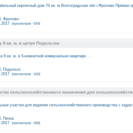
ельный кирпичный дом 70 кв. м.Волгоградская обл.г.Фролово.Прямая 
, Фролово
9.2017
[просмотров - 834]
 9 кв. м. в цетре Подольска
а 9 кв. м. в 5-комнатной коммунально квартире. …
 Подольск
9.2017
[просмотров - 620]
стки сельскохозяйственного назначения для сельскохозяйств
ные участки для ведения сельскохозяйственного производства с када
 Пенза
9.2017
[просмотров - 699]