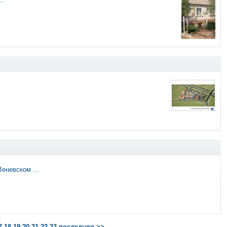
 Веневском …
7
18
19
20
21
22
23
последняя >>