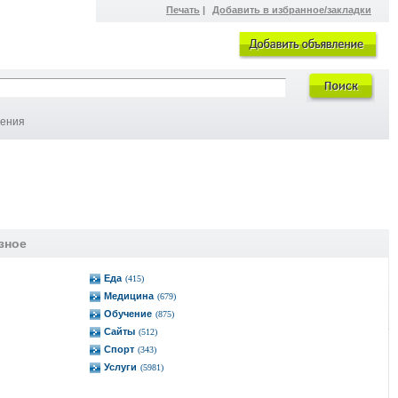
Печать
|
Добавить в избранное/закладки
ления
зное
Еда
(415)
Медицина
(679)
Обучение
(875)
Сайты
(512)
Спорт
(343)
Услуги
(5981)