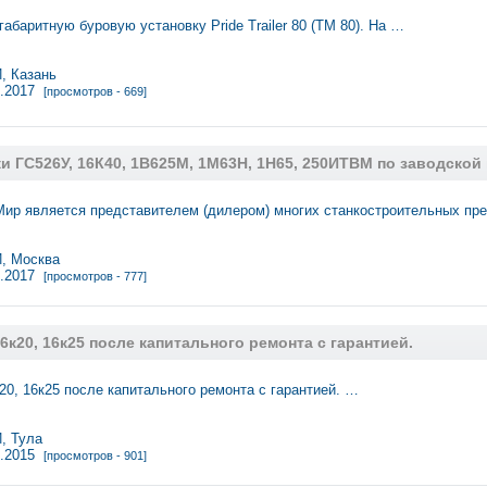
абаритную буровую установку Pride Trailer 80 (TM 80). На …
 Казань
1.2017
[просмотров - 669]
и ГС526У, 16К40, 1В625М, 1М63Н, 1Н65, 250ИТВМ по заводской
ир является представителем (дилером) многих станкостроительных пр
 Москва
1.2017
[просмотров - 777]
16к20, 16к25 после капитального ремонта с гарантией.
20, 16к25 после капитального ремонта с гарантией.
…
 Тула
6.2015
[просмотров - 901]