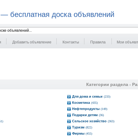
 — бесплатная доска объявлений
я
Добавить объявление
Контакты
Правила
Мои объяв
Категории раздела -
Ра
Для дома и семьи
(233)
Косметика
(435)
Нефтепродукты
(149)
Подарки детям
(36)
Сельское хозяйство
51)
(363)
Туризм
(822)
Фирмы
(455)