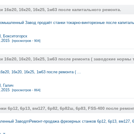
и 16в20, 16к20, 16к25, 1м63 после капитального ремонта.
омышленный Завод продаёт станки токарно-винторезные после капитал
 Бокситогорск
7.2015
[просмотров - 904]
и 16в20, 16к20, 16к25, 1м63 после ремонта ( заводские нормы 
6в20, 16к20, 16к25, 1м63 после ремонта ( …
 Галич
7.2015
[просмотров - 864]
ки 6р12, 6р13, вм127, 6р82, 6р82ш, 6р83, FSS-400 после ремон
енный ЗаводrnРемонт-продажа фрезерных станков 6р12, 6р13, вм127, 