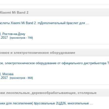
Xiaomi Mi Band 2
слеты Xiaomi Mi Band 2. rnДополнительный браслет для …
 Ростов-на-Дону
1.2017
[просмотров - 799]
онное и электротехническое оборудование
е, электротехническое оборудование от официального дистрибьютора Tonl
 Москва
1.2017
[просмотров - 868]
анки лесопильные, деревообрабатывающие, столярные
анки для лесопиления( брусовальные 2ЦД26, многопильные …