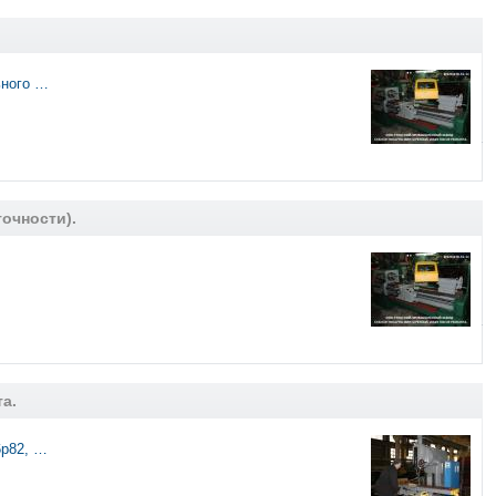
ьного …
точности).
та.
6р82, …