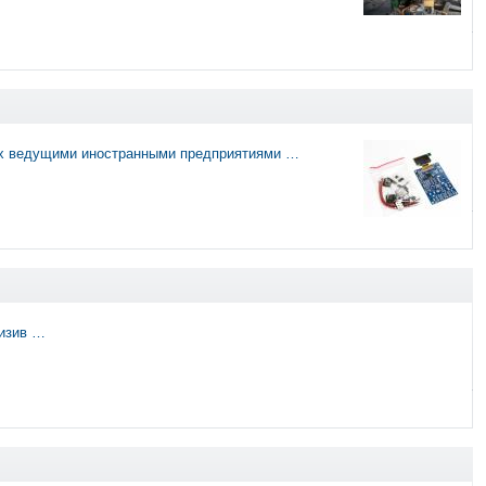
ых ведущими иностранными предприятиями …
низив …