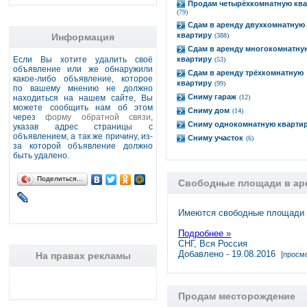
Продам четырёхкомнатную ква
(79)
Сдам в аренду двухкомнатную
квартиру
Информация
(388)
Сдам в аренду многокомнатну
Если Вы хотите удалить своё
квартиру
(53)
объявление или же обнаружили
Сдам в аренду трёхкомнатную
какое-либо объявление, которое
квартиру
(99)
по вашему мнению не должно
Сниму гараж
находиться на нашем сайте, Вы
(12)
можете сообщить нам об этом
Сниму дом
(14)
через
форму обратной связи
,
Сниму однокомнатную кварти
указав адрес страницы с
объявлением, а так же причину, из-
Сниму участок
(6)
за которой объявление должно
быть удалено.
Поделиться…
Свободные площади в ар
Имеются свободные площади в
Подробнее »
СНГ, Вся Россия
Добавлено - 19.08.2016
На правах рекламы
[просмо
Продам месторождение