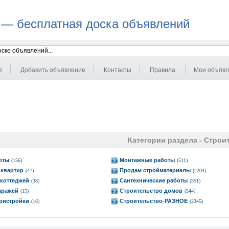
 — бесплатная доска объявлений
я
Добавить объявление
Контакты
Правила
Мои объяв
Категории раздела -
Строи
оты
Монтажные работы
(156)
(511)
 квартир
Продам стройматериалы
(47)
(2204)
коттеджей
Сантехнические работы
(38)
(351)
аражей
Строительство домов
(15)
(544)
ристройки
Строительство-РАЗНОЕ
(16)
(2345)