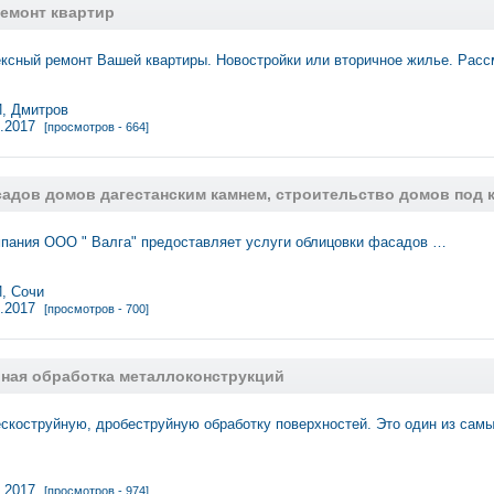
емонт квартир
ксный ремонт Вашей квартиры. Новостройки или вторичное жилье. Рас
 Дмитров
3.2017
[просмотров - 664]
адов домов дагестанским камнем, строительство домов под 
пания ООО " Валга" предоставляет услуги облицовки фасадов …
, Сочи
3.2017
[просмотров - 700]
ная обработка металлоконструкций
скоструйную, дробеструйную обработку поверхностей. Это один из са
3.2017
[просмотров - 974]