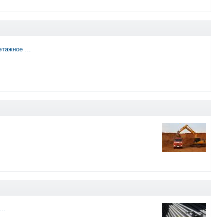
оэтажное …
 …