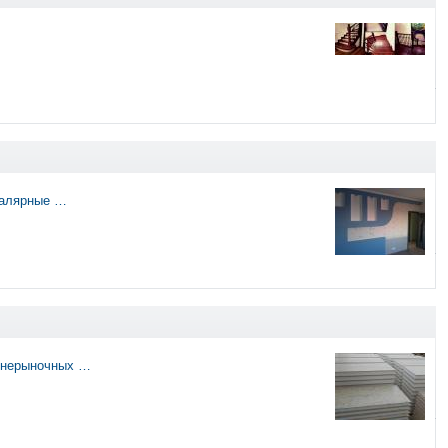
малярные …
еднерыночных …