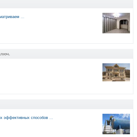
сматриваем …
ключ.
мых эффективных способов …