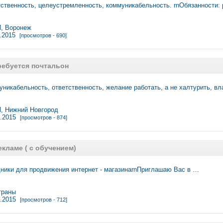
тственность, целеустремленность, коммуникабельность. rnОбязанности:
, Воронеж
1.2015
[просмотров - 690]
ребуется почтальон
уникабельность, ответственность, желание работать, а не халтурить, в
 Нижний Новгород
0.2015
[просмотров - 874]
кламе ( с обучением)
ники для продвижения интернет - магазинаrnПриглашаю Вас в …
траны
0.2015
[просмотров - 712]