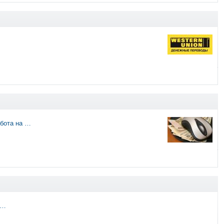
абота на …
 …