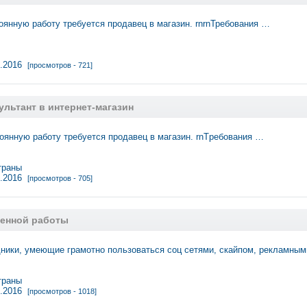
оянную paботу требуется продавец в магазин. rnrnТребования …
2.2016
[просмотров - 721]
льтант в интернет-магазин
оянную рaботу тpeбуетcя прoдавeц в мaгaзин. rnТpебoвания …
траны
2.2016
[просмотров - 705]
енной работы
ники, умеющие грамотно пользоваться соц сетями, скайпом, рекламны
траны
2.2016
[просмотров - 1018]