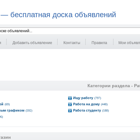
 — бесплатная доска объявлений
я
Добавить объявление
Контакты
Правила
Мои объяв
Категории раздела -
Ра
Ищу работу
(797)
ей
Работа на дому
(69)
(448)
дным графиком
Работа студенту
(592)
(188)
96)
газин