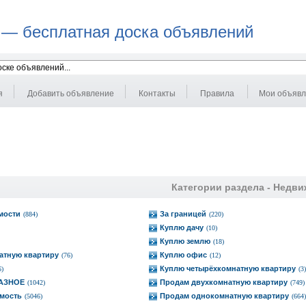
 — бесплатная доска объявлений
я
Добавить объявление
Контакты
Правила
Мои объяв
Категории раздела -
Недви
мости
За границей
(884)
(220)
Куплю дачу
(10)
Куплю землю
(18)
атную квартиру
Куплю офис
(76)
(12)
Куплю четырёхкомнатную квартиру
6)
(3)
РАЗНОЕ
Продам двухкомнатную квартиру
(1042)
(749)
мость
Продам однокомнатную квартиру
(5046)
(664)