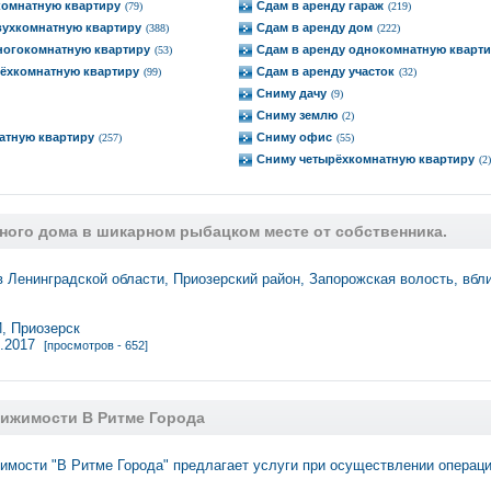
комнатную квартиру
Сдам в аренду гараж
(79)
(219)
вухкомнатную квартиру
Сдам в аренду дом
(388)
(222)
ногокомнатную квартиру
Сдам в аренду однокомнатную кварт
(53)
рёхкомнатную квартиру
Сдам в аренду участок
(99)
(32)
Сниму дачу
(9)
Сниму землю
(2)
атную квартиру
Сниму офис
(257)
(55)
Сниму четырёхкомнатную квартиру
(2)
ного дома в шикарном рыбацком месте от собственника.
 Ленинградской области, Приозерский район, Запорожская волость, вбл
 Приозерск
3.2017
[просмотров - 652]
вижимости В Ритме Города
имости "В Ритме Города" предлагает услуги при осуществлении операц