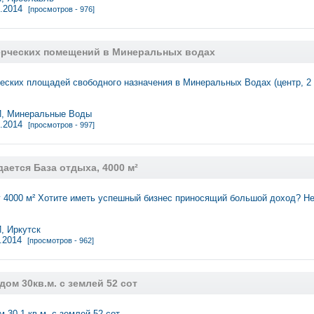
2.2014
[просмотров - 976]
рческих помещений в Минеральных водах
еских площадей свободного назначения в Минеральных Водах (центр, 2
 Минеральные Воды
2.2014
[просмотров - 997]
ается База отдыха, 4000 м²
 4000 м² Хотите иметь успешный бизнес приносящий большой доход? Н
 Иркутск
1.2014
[просмотров - 962]
ом 30кв.м. с землей 52 сот
 30,1 кв.м. с землей 52 сот. …