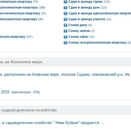
комнатную квартиру
Сдам в аренду гараж
(79)
(219)
вухкомнатную квартиру
Сдам в аренду дом
(388)
(222)
ногокомнатную квартиру
Сдам в аренду однокомнатную кварт
(53)
рёхкомнатную квартиру
Сдам в аренду участок
(99)
(32)
Сниму дачу
(9)
Сниму землю
(2)
атную квартиру
Сниму офис
(257)
(55)
Сниму четырёхкомнатную квартиру
(2)
ль на Азовском море
н, расположен на Азовском море, поселок Седово, новоазовский р-н. На
2.2015
[просмотров - 978]
в садоводческом хозяйстве.
 в садоводческом хозяйстве " Нива Кубани" продается …