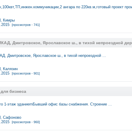
ок,100квт,ТП,инжен.коммуникации,2 ангара по 220кв.м,готовый проект пр
, Кимры
1.2015
[просмотров - 741]
МКАД, Дмитровское, Ярославское ш., в тихой непроездной дер
АД, Дмитровское, Ярославское ш., в тихой непроездной …
 Калязин
1.2015
[просмотров - 901]
 для бизнеса
то 1-этаж зданиеrnБывший офис базы снабжения. Строение …
, Сафоново
1.2015
[просмотров - 960]