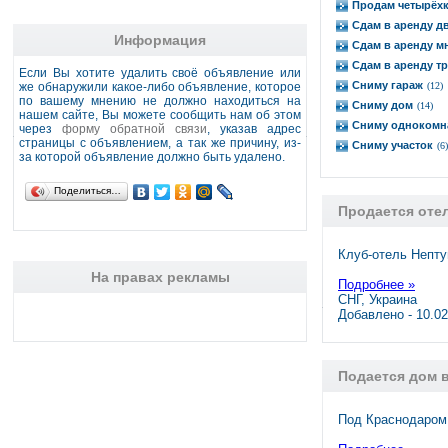
Продам четырёх
Сдам в аренду д
Информация
Сдам в аренду м
Сдам в аренду т
Если Вы хотите удалить своё объявление или
Сниму гараж
же обнаружили какое-либо объявление, которое
(12)
по вашему мнению не должно находиться на
Сниму дом
(14)
нашем сайте, Вы можете сообщить нам об этом
Сниму однокомн
через
форму обратной связи
, указав адрес
страницы с объявлением, а так же причину, из-
Сниму участок
(6)
за которой объявление должно быть удалено.
Поделиться…
Продается оте
Клуб-отель Непту
На правах рекламы
Подробнее »
СНГ, Украина
Добавлено - 10.0
Подается дом 
Под Краснодаром,