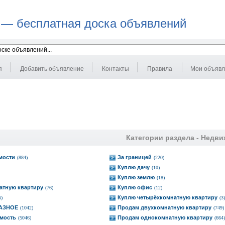
 — бесплатная доска объявлений
я
Добавить объявление
Контакты
Правила
Мои объяв
Категории раздела -
Недви
мости
За границей
(884)
(220)
Куплю дачу
(10)
Куплю землю
(18)
атную квартиру
Куплю офис
(76)
(12)
Куплю четырёхкомнатную квартиру
6)
(3)
РАЗНОЕ
Продам двухкомнатную квартиру
(1042)
(749)
мость
Продам однокомнатную квартиру
(5046)
(664)