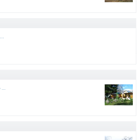
 …
е …