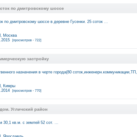
сток по дмитровскому шоссе
к по дмитровскому шоссе в деревне Гусенки. 25 соток …
 Москва
1.2015
[просмотров - 722]
оммерческую застройку
венного назначения в черте города(80 соток,инженерн.коммуникации,ТП,
, Кимры
2.2014
[просмотров - 770]
дом. Угличский район
 30,1 кв.м. с землей 52 сот. …
 Ярославль