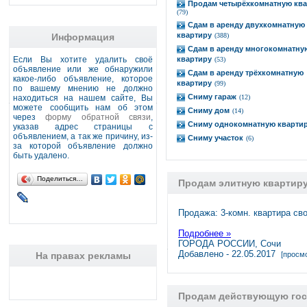
Продам четырёхкомнатную ква
(79)
Сдам в аренду двухкомнатную
квартиру
Информация
(388)
Сдам в аренду многокомнатну
Если Вы хотите удалить своё
квартиру
(53)
объявление или же обнаружили
Сдам в аренду трёхкомнатную
какое-либо объявление, которое
квартиру
(99)
по вашему мнению не должно
Сниму гараж
находиться на нашем сайте, Вы
(12)
можете сообщить нам об этом
Сниму дом
(14)
через
форму обратной связи
,
Сниму однокомнатную кварти
указав адрес страницы с
объявлением, а так же причину, из-
Сниму участок
(6)
за которой объявление должно
быть удалено.
Поделиться…
Продам элитную квартиру
Продажа: 3-комн. квартира сво
Подробнее »
ГОРОДА РОССИИ, Сочи
Добавлено - 22.05.2017
На правах рекламы
[просмо
Продам действующую гос