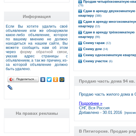
Продам четырёхкомнатную ква
(79)
Сдам в аренду двухкомнатную
квартиру
Информация
(388)
Сдам в аренду многокомнатну
Если Вы хотите удалить своё
квартиру
(53)
объявление или же обнаружили
Сдам в аренду трёхкомнатную
какое-либо объявление, которое
квартиру
(99)
по вашему мнению не должно
Сниму гараж
находиться на нашем сайте, Вы
(12)
можете сообщить нам об этом
Сниму дом
(14)
через
форму обратной связи
,
Сниму однокомнатную кварти
указав адрес страницы с
объявлением, а так же причину, из-
Сниму участок
(6)
за которой объявление должно
быть удалено.
Поделиться…
Продаю часть дома 94 кв.
Продаю часть жилого дома в 
Подробнее »
СНГ, Вся Россия
Добавлено - 30.01.2016
На правах рекламы
[просмо
В Пятигорске. Продаю ря