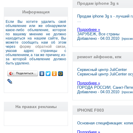
Продам iphone 3g s
Информация
Продам iphone 3g s - лучший г
…
Если Вы хотите удалить своё
объявление или же обнаружили
Подробнее »
какое-либо объявление, которое
ЗАРУБЕЖ, Все страны
по вашему мнению не должно
находиться на нашем сайте, Вы
Добавлено - 04.03.2010
[просмо
можете сообщить нам об этом
через
форму обратной связи
,
указав адрес страницы с
объявлением, а так же причину, из-
ремонт айфонов, кпк
за которой объявление должно
быть удалено.
Сервисный центр JuliCenter
Поделиться…
Сервисный центр JuliCenter 
Подробнее »
ГОРОДА РОССИИ, Санкт-Пете
Добавлено - 04.03.2010
[просмо
На правах рекламы
IPHONE F003
Основная спецификация: копи
Подробнее »