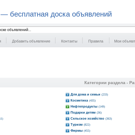
 — бесплатная доска объявлений
я
Добавить объявление
Контакты
Правила
Мои объяв
Категории раздела -
Ра
Для дома и семьи
(233)
Косметика
(435)
Нефтепродукты
(149)
Подарки детям
(36)
Сельское хозяйство
51)
(363)
Туризм
(822)
Фирмы
(455)