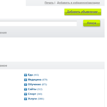
Печать
|
Добавить в избранное/закладки
ления
зное
Еда
(415)
Медицина
(679)
Обучение
(875)
Сайты
(512)
Спорт
(343)
Услуги
(5981)