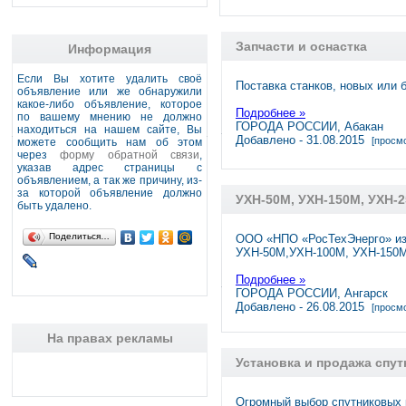
Запчасти и оснастка
Информация
Если Вы хотите удалить своё
Поставка станков, новых или 
объявление или же обнаружили
какое-либо объявление, которое
Подробнее »
по вашему мнению не должно
ГОРОДА РОССИИ, Абакан
находиться на нашем сайте, Вы
Добавлено - 31.08.2015
[просмо
можете сообщить нам об этом
через
форму обратной связи
,
указав адрес страницы с
объявлением, а так же причину, из-
за которой объявление должно
УХН-50М, УХН-150М, УХН-
быть удалено.
Поделиться…
ООО «НПО «РосТехЭнерго» изг
УХН-50М,УХН-100М, УХН-150
Подробнее »
ГОРОДА РОССИИ, Ангарск
Добавлено - 26.08.2015
[просмо
На правах рекламы
Установка и продажа спу
Огромный выбор спутниковых 