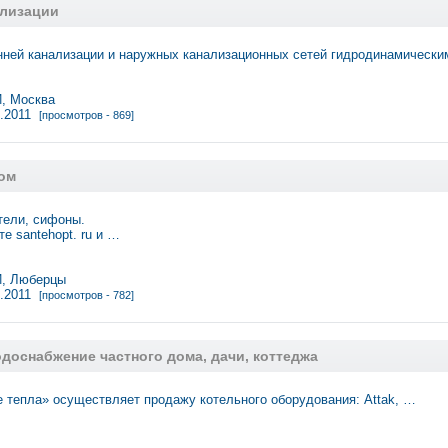
лизации
нней канализации и наружных канализационных сетей гидродинамическ
 Москва
8.2011
[просмотров - 869]
том
тели, сифоны.
е santehopt. ru и …
, Люберцы
8.2011
[просмотров - 782]
доснабжение частного дома, дачи, коттеджа
 тепла» осуществляет продажу котельного оборудования: Attak, …