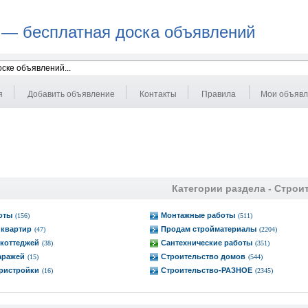
 — бесплатная доска объявлений
я
Добавить объявление
Контакты
Правила
Мои объяв
Категории раздела -
Строи
оты
Монтажные работы
(156)
(511)
 квартир
Продам стройматериалы
(47)
(2204)
коттеджей
Сантехнические работы
(38)
(351)
аражей
Строительство домов
(15)
(544)
ристройки
Строительство-РАЗНОЕ
(16)
(2345)