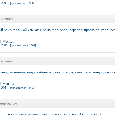
7.2011
[просмотров - 956]
 комнат
 ремонт ванной комнаты, ремонт санузла, перепланировка санузла, р
 Москва
7.2011
[просмотров - 1061]
 комнат
мнат, отопление, водоснабжение, канализация, электрика, кондиционир
 Москва
6.2011
[просмотров - 963]
месителем
тюльпан со смесителем, демонтированные с новой квартиры. В …